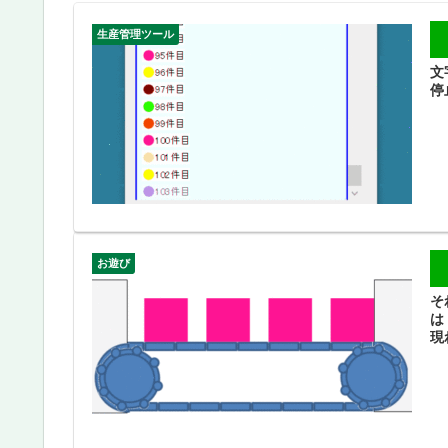
生産管理ツール
文
停
お遊び
そ
は
現れ