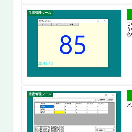
生産管理ツール
こ
う
色
生産管理ツール
ど